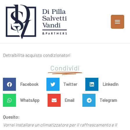
Vai
MEN
al
contenuto
PRIN
Detraibilità acquisto condizionatori
Condividi
Facebook
Twitter
LinkedIn
WhatsApp
Email
Telegram
Quesito:
Vorrei installare un climatizzatore per il raffrescamento e il