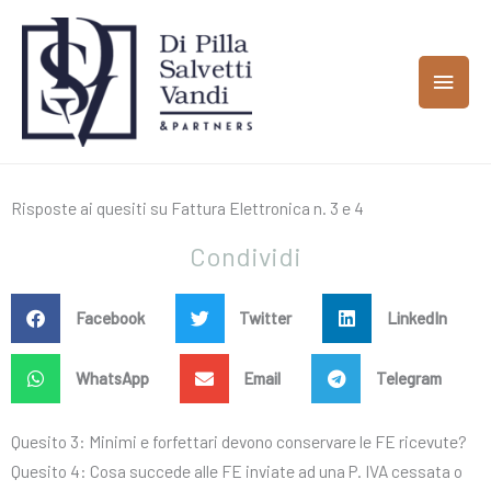
Vai
MEN
al
contenuto
PRIN
Risposte ai quesiti su Fattura Elettronica n. 3 e 4
Condividi
Facebook
Twitter
LinkedIn
WhatsApp
Email
Telegram
Quesito 3: Minimi e forfettari devono conservare le FE ricevute?
Quesito 4: Cosa succede alle FE inviate ad una P. IVA cessata o