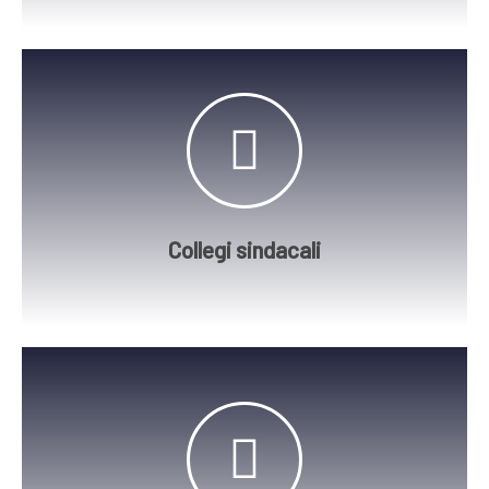
amministrativo e contabile dell’azienda.
ove necessario, l’assetto organizzativo,
ottica proattiva, con l’obiettivo di migliorare,
L’attività di vigilanza viene sempre svolta in
Assunzione di incarichi sindacali.
Collegi sindacali
le possibili agevolazioni previste.
requisiti normativi richiesti ed analizzando
innovative e PMI innovative, verificando i