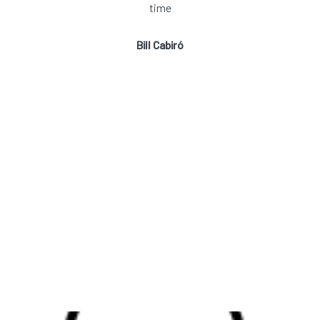
time
Bill Cabiró
BUSINESS INTELLIGENCE
Ti senti Tyrannosaurus-Rex, Struzzo o Aquila?
Scopri di più