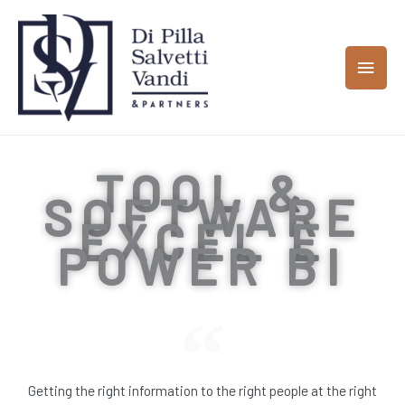
Vai
MEN
al
contenuto
PRIN
TOOL &
SOFTWARE
EXCEL E
POWER BI
Getting the right information to the right people at the right