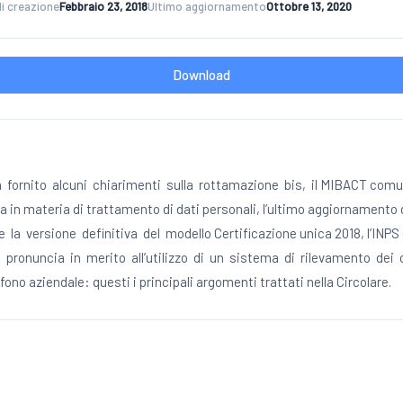
di creazione
Febbraio 23, 2018
Ultimo aggiornamento
Ottobre 13, 2020
Download
 fornito alcuni chiarimenti sulla rottamazione bis, il MIBACT comun
a in materia di trattamento di dati personali, l’ultimo aggiornamento 
e la versione definitiva del modello Certificazione unica 2018, l’INPS
si pronuncia in merito all’utilizzo di un sistema di rilevamento dei 
ono aziendale: questi i principali argomenti trattati nella Circolare.