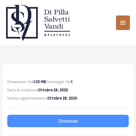
Vai
MEN
al
contenuto
PRIN
Dimensioni file
1.03 MB
Conteggio file
1
Data di creazione
Ottobre 26, 2020
Ultimo aggiornamento
Ottobre 26, 2020
Download