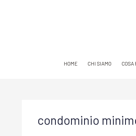
Vai
al
contenuto
HOME
CHI SIAMO
COSA 
condominio minim