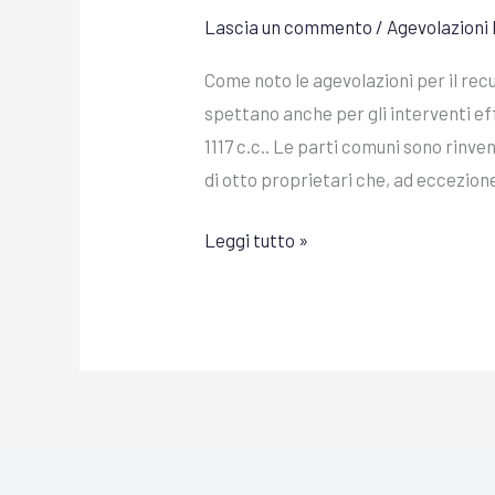
Lascia un commento
/
Agevolazioni 
Come noto le agevolazioni per il recu
spettano anche per gli interventi effe
1117 c.c.. Le parti comuni sono rinve
di otto proprietari che, ad eccezion
Leggi tutto »