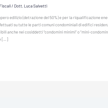
Fiscali
/
Dott. Luca Salvetti
pero edilizio (detrazione del 50%) e per la riqualificazione en
ttuati su tutte le parti comuni condominiali di edifici residenzi
nibili anche nei cosiddetti “condomini minimi” o “mini-condomin
e […]